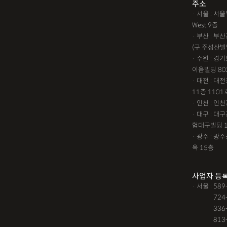
주소
· 서울 : 
West 9층
· 부산 : 
(구 주성산빌
· 수원 : 경
이음빌딩 80
· 대전 : 
11층 1101
· 인천 : 
· 대구 : 
험대구빌딩 
· 광주 : 
옥 15층
사업자 등
· 서울 : 58
· 서울 :
724
· 서울 :
336
· 서울 :
813