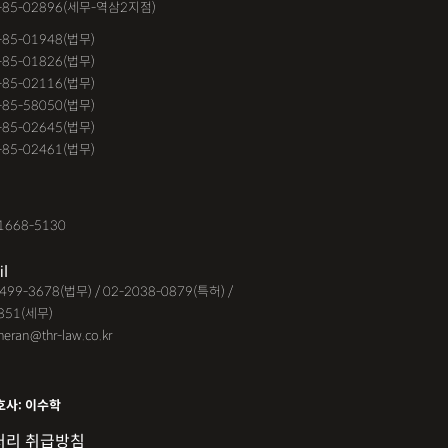
-85-02896(세무-역삼2지점)
6-85-01948(법무)
1-85-01826(법무)
9-85-02116(법무)
1-85-58050(법무)
9-85-02645(법무)
3-85-02461(법무)
1668-5130
il
-6499-3678(법무) / 02-2038-0879(특허) /
851(세무)
eheran@thr-law.co.kr
호사: 이수학
처리 취급방침