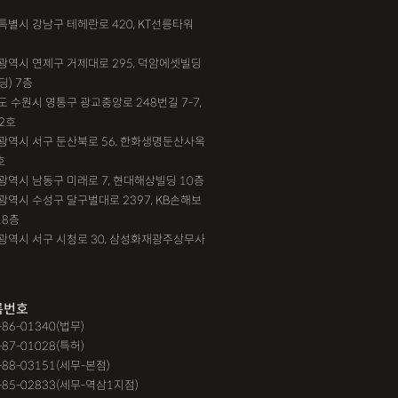
서울특별시 강남구 테헤란로 420, KT선릉타워
부산광역시 연제구 거제대로 295, 덕암에셋빌딩
딩) 7층
기도 수원시 영통구 광교중앙로 248번길 7-7,
2호
대전광역시 서구 둔산북로 56, 한화생명둔산사옥
호
인천광역시 남동구 미래로 7, 현대해상빌딩 10층
대구광역시 수성구 달구벌대로 2397, KB손해보
18층
광주광역시 서구 시청로 30, 삼성화재광주상무사
록번호
9-86-01340(법무)
-87-01028(특허)
-88-03151(세무-본점)
-85-02833(세무-역삼1지점)