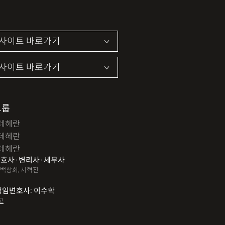
그룹
테헤란
테헤란
테헤란
호사·변리사·세무사
 백상희, 서혁진
책임변호사: 이수학
고