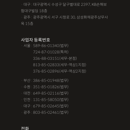
· 대구 : 대구광역시 수성구 달구벌대로 2397, KB손해보
험대구빌딩 18층
· 광주 : 광주광역시 서구 시청로 30, 삼성화재광주상무사
옥 15층
사업자 등록번호
· 서울 : 589-86-01340(법무)
· 서울 :
724-87-01028(특허)
· 서울 :
336-88-03151(세무-본점)
· 서울 :
813-85-02833(세무-역삼1지점)
· 서울 :
376-85-02896(세무-역삼2지점)
· 부산 : 386-85-01948(법무)
· 수원 : 351-85-01826(법무)
· 대전 : 649-85-02116(법무)
· 인천 : 131-85-58050(법무)
· 대구 : 679-85-02645(법무)
· 광주 : 803-85-02461(법무)
전화