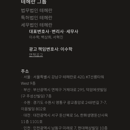
테헤란 그룹
법무법인 테헤란
특허법인 테헤란
세무법인 테헤란
대표변호사·변리사·세무사
이수학, 백상희, 서혁진
광고 책임변호사: 이수학
면책공고
주소
· 서울 : 서울특별시 강남구 테헤란로 420, KT선릉타워
West 9층
· 부산 : 부산광역시 연제구 거제대로 295, 덕암에셋빌딩
(구 주성산빌딩) 7층
· 수원 : 경기도 수원시 영통구 광교중앙로 248번길 7-7,
이음빌딩 802호
· 대전 : 대전광역시 서구 둔산북로 56, 한화생명둔산사옥
11층 1101호
· 인천 : 인천광역시 남동구 미래로 7, 현대해상빌딩 10층