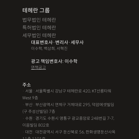
테헤란 그룹
법무법인 테헤란
특허법인 테헤란
세무법인 테헤란
대표변호사·변리사·세무사
이수학, 백상희, 서혁진
광고 책임변호사: 이수학
면책공고
주소
· 서울 : 서울특별시 강남구 테헤란로 420, KT선릉타워
West 9층
· 부산 : 부산광역시 연제구 거제대로 295, 덕암에셋빌딩
(구 주성산빌딩) 7층
· 수원 : 경기도 수원시 영통구 광교중앙로 248번길 7-7,
이음빌딩 802호
· 대전 : 대전광역시 서구 둔산북로 56, 한화생명둔산사옥
11층 1101호