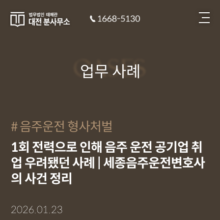
CASES
업무 사례
음주운전 형사처벌
1회 전력으로 인해 음주 운전 공기업 취
업 우려됐던 사례 | 세종음주운전변호사
의 사건 정리
2026.01.23