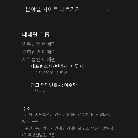
테헤란 그룹
법무법인 테헤란
특허법인 테헤란
세무법인 테헤란
대표변호사·변리사·세무사
이수학, 백상희, 서혁진
광고 책임변호사: 이수학
면책공고
주소
· 서울 : 서울특별시 강남구 테헤란로 420, KT선릉타워
West 9층
· 부산 : 부산광역시 연제구 거제대로 295, 덕암에셋빌딩
(구 주성산빌딩) 7층