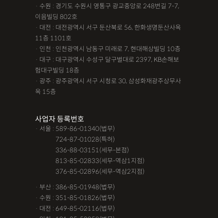
· 수원 : 경기도 수원시 영통구 광교중앙로 248번길 7-7,
이음빌딩 802호
· 대전 : 대전광역시 서구 둔산북로 56, 한화생명둔산사옥
11층 1101호
· 인천 : 인천광역시 남동구 미래로 7, 현대해상빌딩 10층
· 대구 : 대구광역시 수성구 달구벌대로 2397, KB손해보
험대구빌딩 18층
· 광주 : 광주광역시 서구 시청로 30, 삼성화재광주상무사
옥 15층
사업자 등록번호
· 서울 : 589-86-01340(법무)
· 서울 :
724-87-01028(특허)
· 서울 :
336-88-03151(세무-본점)
· 서울 :
813-85-02833(세무-역삼1지점)
· 서울 :
376-85-02896(세무-역삼2지점)
· 부산 : 386-85-01948(법무)
· 수원 : 351-85-01826(법무)
· 대전 : 649-85-02116(법무)