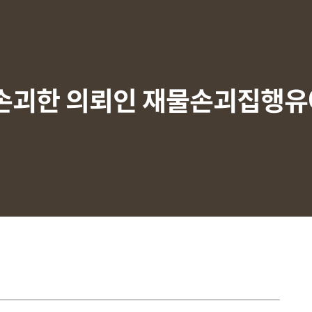
손괴한 의뢰인 재물손괴집행유