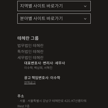
테헤란 그룹
법무법인 테헤란
특허법인 테헤란
세무법인 테헤란
대표변호사·변리사·세무사
이수학, 백상희, 서혁진
광고 책임변호사: 이수학
면책공고
주소
· 서울 : 서울특별시 강남구 테헤란로 420, KT선릉타워
West 9층