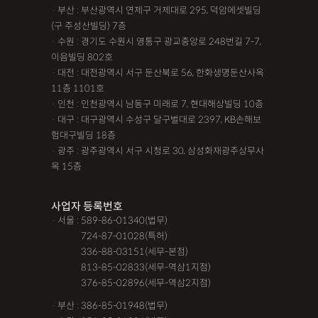
· 부산 : 부산광역시 연제구 거제대로 295, 덕암에셋빌딩
(구 주성산빌딩) 7층
· 수원 : 경기도 수원시 영통구 광교중앙로 248번길 7-7,
이음빌딩 802호
· 대전 : 대전광역시 서구 둔산북로 56, 한화생명둔산사옥
11층 1101호
· 인천 : 인천광역시 남동구 미래로 7, 현대해상빌딩 10층
· 대구 : 대구광역시 수성구 달구벌대로 2397, KB손해보
험대구빌딩 18층
· 광주 : 광주광역시 서구 시청로 30, 삼성화재광주상무사
옥 15층
사업자 등록번호
· 서울 : 589-86-01340(법무)
· 서울 :
724-87-01028(특허)
· 서울 :
336-88-03151(세무-본점)
· 서울 :
813-85-02833(세무-역삼1지점)
· 서울 :
376-85-02896(세무-역삼2지점)
· 부산 : 386-85-01948(법무)