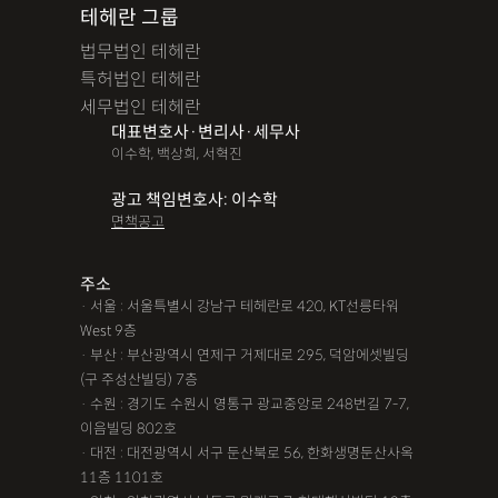
테헤란 그룹
법무법인 테헤란
특허법인 테헤란
세무법인 테헤란
대표변호사·변리사·세무사
이수학, 백상희, 서혁진
광고 책임변호사: 이수학
면책공고
주소
· 서울 : 서울특별시 강남구 테헤란로 420, KT선릉타워
West 9층
· 부산 : 부산광역시 연제구 거제대로 295, 덕암에셋빌딩
(구 주성산빌딩) 7층
· 수원 : 경기도 수원시 영통구 광교중앙로 248번길 7-7,
이음빌딩 802호
· 대전 : 대전광역시 서구 둔산북로 56, 한화생명둔산사옥
11층 1101호