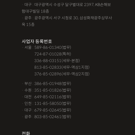
· 대구 : 대구광역시 수성구 달구벌대로 2397, KB손해보
험대구빌딩 18층
· 광주 : 광주광역시 서구 시청로 30, 삼성화재광주상무사
옥 15층
사업자 등록번호
· 서울 : 589-86-01340(법무)
· 서울 :
724-87-01028(특허)
· 서울 :
336-88-03151(세무-본점)
· 서울 :
813-85-02833(세무-역삼1지점)
· 서울 :
376-85-02896(세무-역삼2지점)
· 부산 : 386-85-01948(법무)
· 수원 : 351-85-01826(법무)
· 대전 : 649-85-02116(법무)
· 인천 : 131-85-58050(법무)
· 대구 : 679-85-02645(법무)
· 광주 : 803-85-02461(법무)
전화