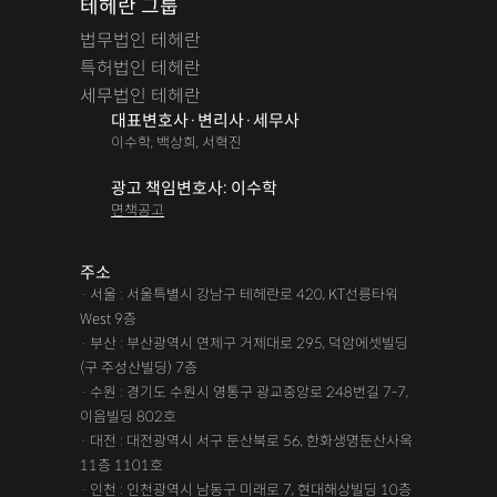
테헤란 그룹
법무법인 테헤란
특허법인 테헤란
세무법인 테헤란
대표변호사·변리사·세무사
이수학, 백상희, 서혁진
광고 책임변호사: 이수학
면책공고
주소
· 서울 : 서울특별시 강남구 테헤란로 420, KT선릉타워
West 9층
· 부산 : 부산광역시 연제구 거제대로 295, 덕암에셋빌딩
(구 주성산빌딩) 7층
· 수원 : 경기도 수원시 영통구 광교중앙로 248번길 7-7,
이음빌딩 802호
· 대전 : 대전광역시 서구 둔산북로 56, 한화생명둔산사옥
11층 1101호
· 인천 : 인천광역시 남동구 미래로 7, 현대해상빌딩 10층