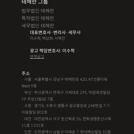
테헤란 그룹
법무법인 테헤란
특허법인 테헤란
세무법인 테헤란
대표변호사·변리사·세무사
이수학, 백상희, 서혁진
광고 책임변호사: 이수학
면책공고
주소
· 서울 : 서울특별시 강남구 테헤란로 420, KT선릉타워
West 9층
· 부산 : 부산광역시 연제구 거제대로 295, 덕암에셋빌딩
(구 주성산빌딩) 7층
· 수원 : 경기도 수원시 영통구 광교중앙로 248번길 7-7,
이음빌딩 802호
· 대전 : 대전광역시 서구 둔산북로 56, 한화생명둔산사옥
11층 1101호
· 인천 : 인천광역시 남동구 미래로 7, 현대해상빌딩 10층