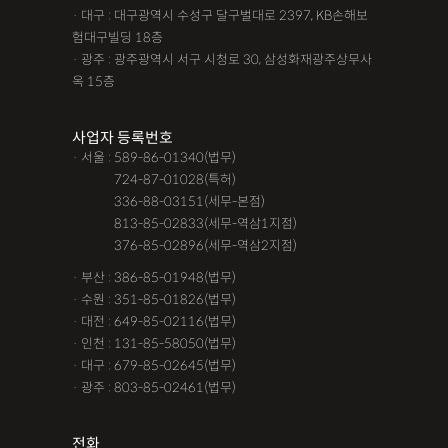
· 대구 : 대구광역시 수성구 달구벌대로 2397, KB손해보
험대구빌딩 18층
· 광주 : 광주광역시 서구 시청로 30, 삼성화재광주상무사
옥 15층
사업자 등록번호
· 서울 : 589-86-01340(법무)
· 서울 :
724-87-01028(특허)
· 서울 :
336-88-03151(세무-본점)
· 서울 :
813-85-02833(세무-역삼1지점)
· 서울 :
376-85-02896(세무-역삼2지점)
· 부산 : 386-85-01948(법무)
· 수원 : 351-85-01826(법무)
· 대전 : 649-85-02116(법무)
· 인천 : 131-85-58050(법무)
· 대구 : 679-85-02645(법무)
· 광주 : 803-85-02461(법무)
전화