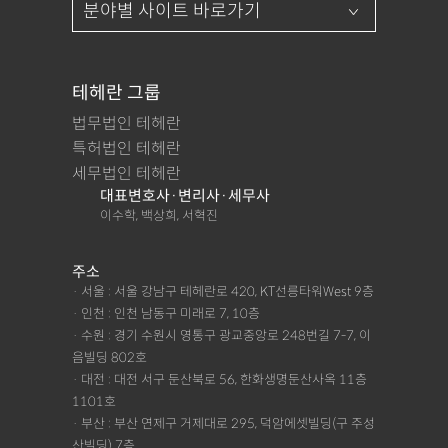
테헤란 그룹
법무법인 테헤란
특허법인 테헤란
세무법인 테헤란
대표변호사·변리사·세무사
이수학, 백상희, 서혁진
주소
· 서울 : 서울 강남구 테헤란로 420, KT선릉타워West 9층
· 인천 : 인천 남동구 미래로 7, 10층
· 수원 : 경기 수원시 영통구 광교중앙로 248번길 7-7, 이
음빌딩 802호
· 대전 : 대전 서구 둔산북로 56, 한화생명둔산사옥 11층
1101호
· 부산 : 부산 연제구 거제대로 295, 덕암에셋빌딩(구 주성
산빌딩) 7층