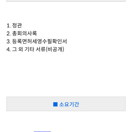
1. 정관
2. 총회의사록
3. 등록면허세영수필확인서
4. 그 외 기타 서류(비공개)
■ 소요기간