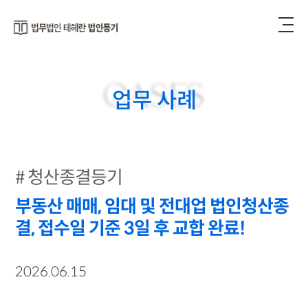
CASES
업무 사례
청산종결등기
부동산 매매, 임대 및 전대업 법인청산종
결, 접수일 기준 3일 후 교합 완료!
2026.06.15