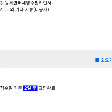
3. 등록면허세영수필확인서
4. 그 외 기타 서류(비공개)
■ 소요
접수일 기준
2일 후
교합완료