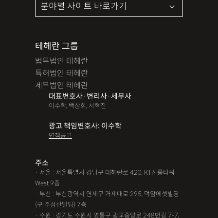
테헤란 그룹
법무법인 테헤란
특허법인 테헤란
세무법인 테헤란
대표변호사·변리사·세무사
이수학, 백상희, 서혁진
광고 책임변호사: 이수학
면책공고
주소
· 서울 : 서울특별시 강남구 테헤란로 420, KT선릉타워
West 9층
· 부산 : 부산광역시 연제구 거제대로 295, 덕암에셋빌딩
(구 주성산빌딩) 7층
· 수원 : 경기도 수원시 영통구 광교중앙로 248번길 7-7,