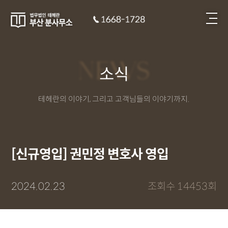
NEWS
소식
테헤란의 이야기, 그리고 고객님들의 이야기까지.
[신규영입] 권민정 변호사 영입
2024.02.23
조회수 14453회