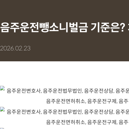
음주운전뺑소니벌금 기준은? 
2026.02.23