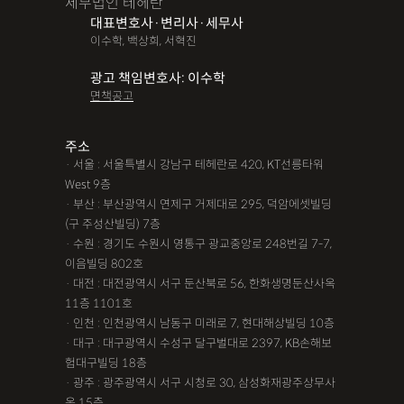
세무법인 테헤란
대표변호사·변리사·세무사
이수학, 백상희, 서혁진
광고 책임변호사: 이수학
면책공고
주소
· 서울 : 서울특별시 강남구 테헤란로 420, KT선릉타워
West 9층
· 부산 : 부산광역시 연제구 거제대로 295, 덕암에셋빌딩
(구 주성산빌딩) 7층
· 수원 : 경기도 수원시 영통구 광교중앙로 248번길 7-7,
이음빌딩 802호
· 대전 : 대전광역시 서구 둔산북로 56, 한화생명둔산사옥
11층 1101호
· 인천 : 인천광역시 남동구 미래로 7, 현대해상빌딩 10층
· 대구 : 대구광역시 수성구 달구벌대로 2397, KB손해보
험대구빌딩 18층
· 광주 : 광주광역시 서구 시청로 30, 삼성화재광주상무사
옥 15층