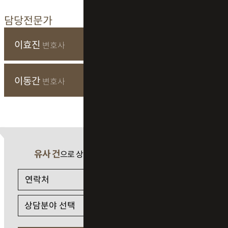
담당전문가
이효진
변호사
이동간
변호사
유사 건
으로 상담 필요 시