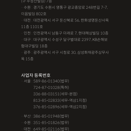
(구 주성산빌딩) 7층
· 수원 : 경기도 수원시 영통구 광교중앙로 248번길 7-7,
이음빌딩 802호
· 대전 : 대전광역시 서구 둔산북로 56, 한화생명둔산사옥
11층 1101호
· 인천 : 인천광역시 남동구 미래로 7, 현대해상빌딩 10층
· 대구 : 대구광역시 수성구 달구벌대로 2397, KB손해보
험대구빌딩 18층
· 광주 : 광주광역시 서구 시청로 30, 삼성화재광주상무사
옥 15층
사업자 등록번호
· 서울 : 589-86-01340(법무)
· 서울 :
724-87-01028(특허)
· 서울 :
336-88-03151(세무-본점)
· 서울 :
813-85-02833(세무-역삼1지점)
· 서울 :
376-85-02896(세무-역삼2지점)
· 부산 : 386-85-01948(법무)
· 수원 : 351-85-01826(법무)
· 대전 : 649-85-02116(법무)