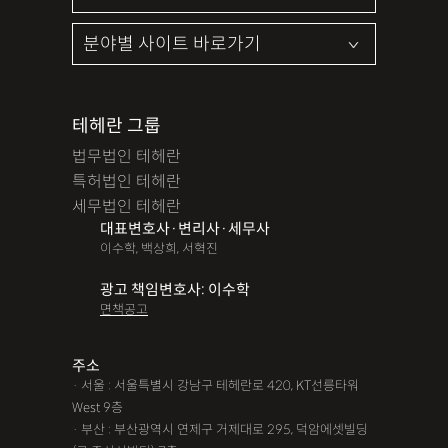
테헤란 그룹
법무법인 테헤란
특허법인 테헤란
세무법인 테헤란
대표변호사·변리사·세무사
이수학, 백상희, 서혁진
광고 책임변호사: 이수학
면책공고
주소
· 서울 : 서울특별시 강남구 테헤란로 420, KT선릉타워
West 9층
· 부산 : 부산광역시 연제구 거제대로 295, 덕암에셋빌딩