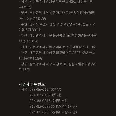
· 서울 : 서울특별시 강남구 테헤란로 420, KT선릉타워
West 9층
· 부산 : 부산광역시 연제구 거제대로 295, 덕암에셋빌딩
(구 주성산빌딩) 7층
· 수원 : 경기도 수원시 영통구 광교중앙로 248번길 7-7,
이음빌딩 802호
· 대전 : 대전광역시 서구 둔산북로 56, 한화생명둔산사옥
11층 1101호
· 인천 : 인천광역시 남동구 미래로 7, 현대해상빌딩 10층
· 대구 : 대구광역시 수성구 달구벌대로 2397, KB손해보
험대구빌딩 18층
· 광주 : 광주광역시 서구 시청로 30, 삼성화재광주상무사
옥 15층
사업자 등록번호
· 서울 : 589-86-01340(법무)
· 서울 :
724-87-01028(특허)
· 서울 :
336-88-03151(세무-본점)
· 서울 :
813-85-02833(세무-역삼1지점)
· 서울 :
376-85-02896(세무-역삼2지점)