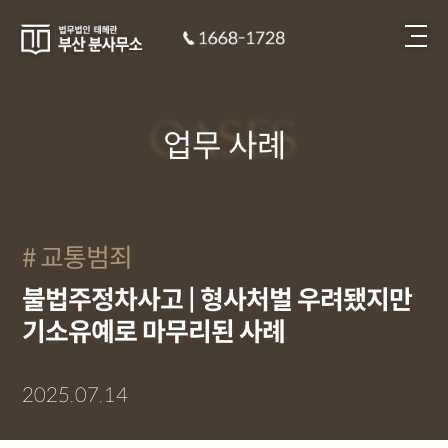
CASES
업무 사례
교통범죄
불법주정차사고 | 형사처벌 우려됐지만
기소유예로 마무리된 사례
2025.07.14