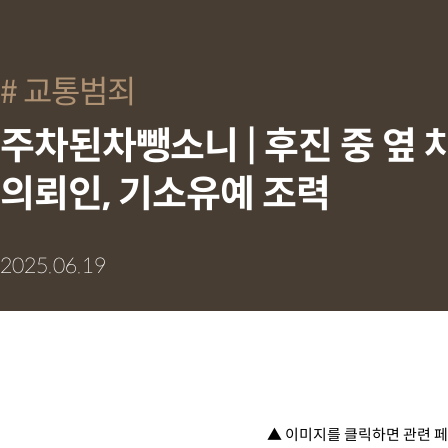
교통범죄
주차된차뺑소니 | 후진 중 옆
의뢰인, 기소유예 조력
2025.06.19
▲ 이미지를 클릭하면 관련 페