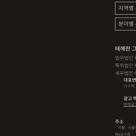
테헤란 
법무법인 
특허법인 
세무법인 
대표변
이수학,
광고 
면책공
주소
· 서울 : 
West 9층