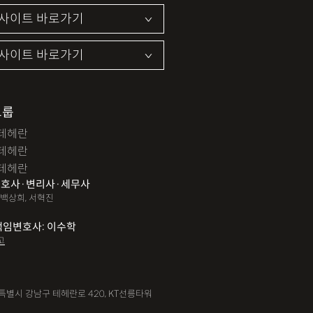
그룹
테헤란
테헤란
테헤란
호사·변리사·세무사
 백상희, 서혁진
책임변호사: 이수학
고
서울특별시 강남구 테헤란로 420, KT선릉타워