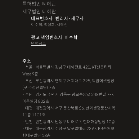
특허법인 테헤란
세무법인 테헤란
대표변호사·변리사·세무사
이수학, 백상희, 서혁진
광고 책임변호사: 이수학
면책공고
주소
· 서울 : 서울특별시 강남구 테헤란로 420, KT선릉타워
West 9층
· 부산 : 부산광역시 연제구 거제대로 295, 덕암에셋빌딩
(구 주성산빌딩) 7층
· 수원 : 경기도 수원시 영통구 광교중앙로 248번길 7-7,
이음빌딩 802호
· 대전 : 대전광역시 서구 둔산북로 56, 한화생명둔산사옥
11층 1101호
· 인천 : 인천광역시 남동구 미래로 7, 현대해상빌딩 10층
· 대구 : 대구광역시 수성구 달구벌대로 2397, KB손해보
험대구빌딩 18층