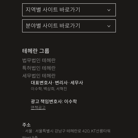
테헤란 그룹
법무법인 테헤란
특허법인 테헤란
세무법인 테헤란
대표변호사·변리사·세무사
이수학, 백상희, 서혁진
광고 책임변호사: 이수학
면책공고
주소
· 서울 : 서울특별시 강남구 테헤란로 420, KT선릉타워
West 9층