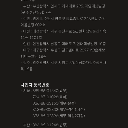
· 부산 : 부산광역시 연제구 거제대로 295, 덕암에셋빌딩
(구 주성산빌딩) 7층
· 수원 : 경기도 수원시 영통구 광교중앙로 248번길 7-7,
이음빌딩 802호
· 대전 : 대전광역시 서구 둔산북로 56, 한화생명둔산사옥
11층 1101호
· 인천 : 인천광역시 남동구 미래로 7, 현대해상빌딩 10층
· 대구 : 대구광역시 수성구 달구벌대로 2397, KB손해보
험대구빌딩 18층
· 광주 : 광주광역시 서구 시청로 30, 삼성화재광주상무사
옥 15층
사업자 등록번호
· 서울 : 589-86-01340(법무)
· 서울 :
724-87-01028(특허)
· 서울 :
336-88-03151(세무-본점)
· 서울 :
813-85-02833(세무-역삼1지점)
· 서울 :
376-85-02896(세무-역삼2지점)
· 부산 : 386-85-01948(법무)