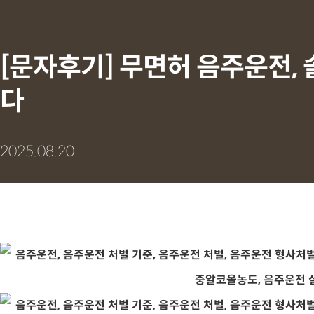
[문자후기] 무면허 음주운전,
다
2025.08.20