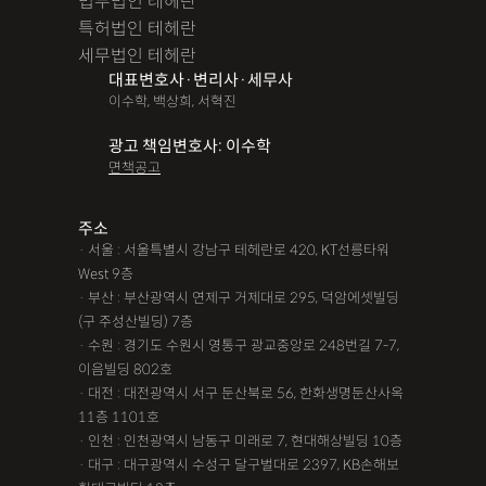
법무법인 테헤란
특허법인 테헤란
세무법인 테헤란
대표변호사·변리사·세무사
이수학, 백상희, 서혁진
광고 책임변호사: 이수학
면책공고
주소
· 서울 : 서울특별시 강남구 테헤란로 420, KT선릉타워
West 9층
· 부산 : 부산광역시 연제구 거제대로 295, 덕암에셋빌딩
(구 주성산빌딩) 7층
· 수원 : 경기도 수원시 영통구 광교중앙로 248번길 7-7,
이음빌딩 802호
· 대전 : 대전광역시 서구 둔산북로 56, 한화생명둔산사옥
11층 1101호
· 인천 : 인천광역시 남동구 미래로 7, 현대해상빌딩 10층
· 대구 : 대구광역시 수성구 달구벌대로 2397, KB손해보