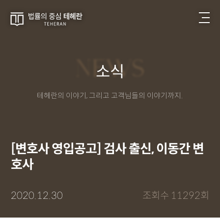
NEWS
소식
테헤란의 이야기, 그리고 고객님들의 이야기까지.
[변호사 영입공고] 검사 출신, 이동간 변
호사
2020.12.30
조회수 11292회