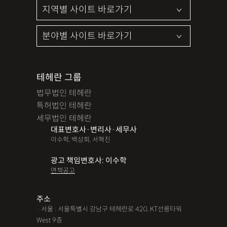
테헤란 그룹
법무법인 테헤란
특허법인 테헤란
세무법인 테헤란
대표변호사·변리사·세무사
이수학, 백상희, 서혁진
광고 책임변호사: 이수학
면책공고
주소
· 서울 : 서울특별시 강남구 테헤란로 420, KT선릉타워
West 9층