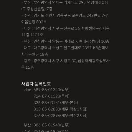
· 부산 : 부산광역시 연제구 거제대로 295, 덕암에셋빌딩
(구 주성산빌딩) 7층
· 수원 : 경기도 수원시 영통구 광교중앙로 248번길 7-7,
이음빌딩 802호
· 대전 : 대전광역시 서구 둔산북로 56, 한화생명둔산사옥
11층 1101호
· 인천 : 인천광역시 남동구 미래로 7, 현대해상빌딩 10층
· 대구 : 대구광역시 수성구 달구벌대로 2397, KB손해보
험대구빌딩 18층
· 광주 : 광주광역시 서구 시청로 30, 삼성화재광주상무사
옥 15층
사업자 등록번호
· 서울 : 589-86-01340(법무)
· 서울 :
724-87-01028(특허)
· 서울 :
336-88-03151(세무-본점)
· 서울 :
813-85-02833(세무-역삼1지점)
· 서울 :
376-85-02896(세무-역삼2지점)
· 부산 : 386-85-01948(법무)
· 수원 : 351-85-01826(법무)