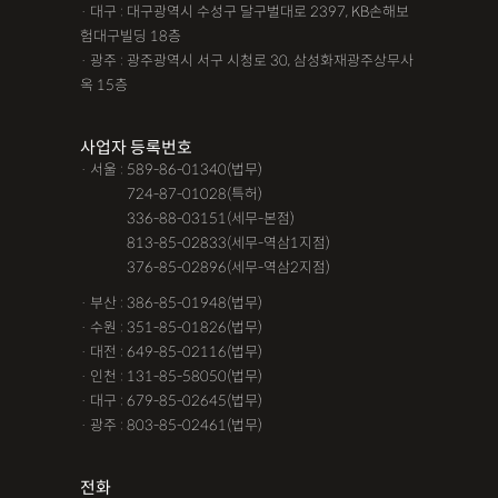
· 대구 : 대구광역시 수성구 달구벌대로 2397, KB손해보
험대구빌딩 18층
· 광주 : 광주광역시 서구 시청로 30, 삼성화재광주상무사
옥 15층
사업자 등록번호
· 서울 : 589-86-01340(법무)
· 서울 :
724-87-01028(특허)
· 서울 :
336-88-03151(세무-본점)
· 서울 :
813-85-02833(세무-역삼1지점)
· 서울 :
376-85-02896(세무-역삼2지점)
· 부산 : 386-85-01948(법무)
· 수원 : 351-85-01826(법무)
· 대전 : 649-85-02116(법무)
· 인천 : 131-85-58050(법무)
· 대구 : 679-85-02645(법무)
· 광주 : 803-85-02461(법무)
전화