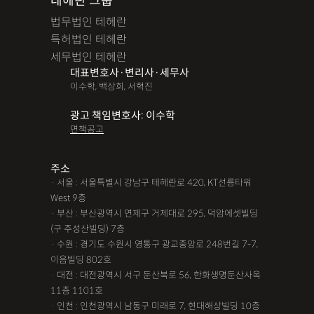
테헤란 그룹
법무법인 테헤란
특허법인 테헤란
세무법인 테헤란
대표변호사·변리사·세무사
이수학, 백상희, 서혁진
광고 책임변호사: 이수학
면책공고
주소
· 서울 : 서울특별시 강남구 테헤란로 420, KT선릉타워
West 9층
· 부산 : 부산광역시 연제구 거제대로 295, 덕암에셋빌딩
(구 주성산빌딩) 7층
· 수원 : 경기도 수원시 영통구 광교중앙로 248번길 7-7,
이음빌딩 802호
· 대전 : 대전광역시 서구 둔산북로 56, 한화생명둔산사옥
11층 1101호
· 인천 : 인천광역시 남동구 미래로 7, 현대해상빌딩 10층