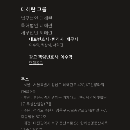
테헤란 그룹
법무법인 테헤란
특허법인 테헤란
세무법인 테헤란
대표변호사·변리사·세무사
이수학, 백상희, 서혁진
광고 책임변호사: 이수학
면책공고
주소
· 서울 : 서울특별시 강남구 테헤란로 420, KT선릉타워
West 9층
· 부산 : 부산광역시 연제구 거제대로 295, 덕암에셋빌딩
(구 주성산빌딩) 7층
· 수원 : 경기도 수원시 영통구 광교중앙로 248번길 7-7,
이음빌딩 802호
· 대전 : 대전광역시 서구 둔산북로 56, 한화생명둔산사옥
11층 1101호