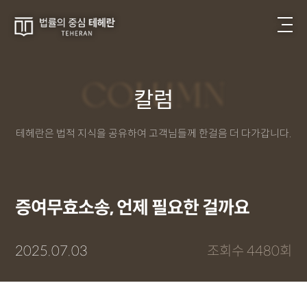
COLUMN
칼럼
테헤란은 법적 지식을 공유하여 고객님들께 한걸음 더 다가갑니다.
증여무효소송, 언제 필요한 걸까요
2025.07.03
조회수 4480회