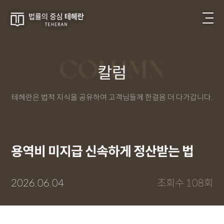
COLUMN
칼럼
테헤란은 법적 지식을 공유하여 고객님들께 한걸음 더 다가갑니다.
용역비 미지급 신속하게 정산받는 법
2026.06.04
조회수 108회