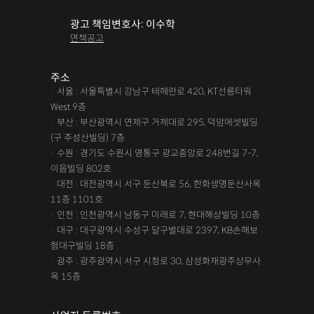
광고 책임변호사: 이수학
면책공고
주소
· 서울 : 서울특별시 강남구 테헤란로 420, KT선릉타워
West 9층
· 부산 : 부산광역시 연제구 거제대로 295, 덕암에셋빌딩
(구 주성산빌딩) 7층
· 수원 : 경기도 수원시 영통구 광교중앙로 248번길 7-7,
이음빌딩 802호
· 대전 : 대전광역시 서구 둔산북로 56, 한화생명둔산사옥
11층 1101호
· 인천 : 인천광역시 남동구 미래로 7, 현대해상빌딩 10층
· 대구 : 대구광역시 수성구 달구벌대로 2397, KB손해보
험대구빌딩 18층
· 광주 : 광주광역시 서구 시청로 30, 삼성화재광주상무사
옥 15층