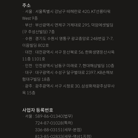
주소
· 서울 : 서울특별시 강남구 테헤란로 420, KT선릉타워
West 9층
· 부산 : 부산광역시 연제구 거제대로 295, 덕암에셋빌딩
(구 주성산빌딩) 7층
· 수원 : 경기도 수원시 영통구 광교중앙로 248번길 7-7,
이음빌딩 802호
· 대전 : 대전광역시 서구 둔산북로 56, 한화생명둔산사옥
11층 1101호
· 인천 : 인천광역시 남동구 미래로 7, 현대해상빌딩 10층
· 대구 : 대구광역시 수성구 달구벌대로 2397, KB손해보
험대구빌딩 18층
· 광주 : 광주광역시 서구 시청로 30, 삼성화재광주상무사
옥 15층
사업자 등록번호
· 서울 : 589-86-01340(법무)
· 서울 :
724-87-01028(특허)
· 서울 :
336-88-03151(세무-본점)
· 서울 :
813-85-02833(세무-역삼1지점)