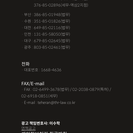
· 서울 :
376-85-02896(세무-역삼2지점)
· 부산 : 386-85-01948(법무)
· 수원 : 351-85-01826(법무)
· 대전 : 649-85-02116(법무)
· 인천 : 131-85-58050(법무)
· 대구 : 679-85-02645(법무)
· 광주 : 803-85-02461(법무)
전화
· 대표번호 : 1668-4636
FAX/E-mail
· FAX : 02-6499-3678(법무) / 02-2038-0879(특허) /
02-6918-0851(세무)
· E-mail : teheran@thr-law.co.kr
광고 책임변호사: 이수학
면책공고