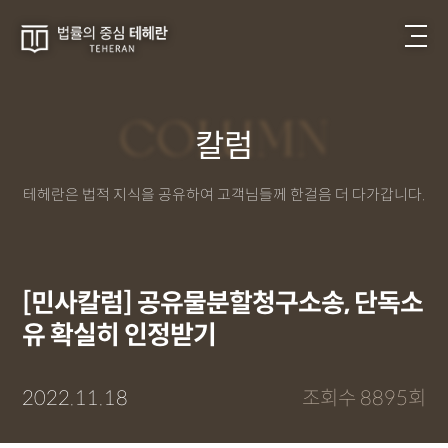
COLUMN
칼럼
테헤란은 법적 지식을 공유하여 고객님들께 한걸음 더 다가갑니다.
[민사칼럼] 공유물분할청구소송, 단독소
유 확실히 인정받기
2022.11.18
조회수 8895회