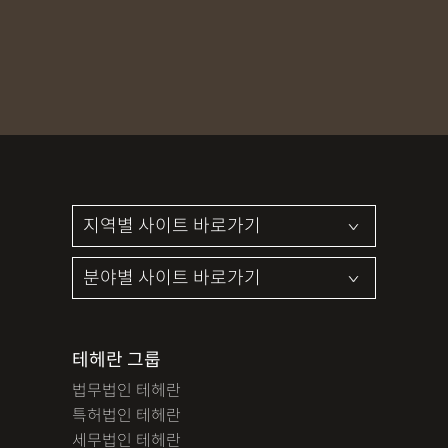
MDMA
무혐의
상표침해
합의조력
기소유예
디자인침해
영업비밀침해
정기자문
계약서
특허등록
상표등록
프랜차이즈
공정거래
교통사고
뺑소니
12대중과실
엔터테인먼트
영업비밀침해
사망사고
음주뺑소니
폭행/협박
공무집행방해죄
성범죄신상공개
공중밀집장소추행
지식재산소송
검사출신형사변호사
마약기소유예
이혼위자료
이혼시재산분할
세무기장
절세상담
개인회생자격조회
개인회생수임료
명도소송
임대차보증금
법인설립
법인주소이전
PCT특허
테헤란 그룹
디자인등록
저작권침해
특허분쟁
사기죄
법무법인 테헤란
카메라등이용촬영죄
미성년자성범죄
마약소지죄
특허법인 테헤란
마약형량
이혼승소사례
조정이혼
법인세
종합소득세
세무법인 테헤란