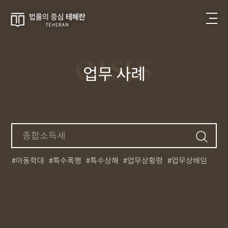
CASES
업무 사례
아동학대
특수폭행
특수상해
업무상횡령
업무상배임
뺑소니
성매매
필로폰
12대중과실
대마초
카촬죄
강제추행
기소유예
중상해
강간
던지기
사망사고
집행유예
무면허운전
아청법
케타민
특허침해