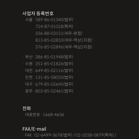
조력자로 느껴졌어요, #꼼꼼한 상담, #자세한 답변이였어요,#담
사업자 등록번호
당자가 친절해요,#소통이 잘돼요 ,#명확한 설명,#쉽고 친절한 상
· 서울 : 589-86-01340(법무)
담, #따뜻한 말투, #주말상담이 가능했어요,#전문성이 느껴져요,
· 서울 :
724-87-01028(특허)
#상담절차가 체계적이에요, #친절함,#냉철한 판단, #이야기를 잘
· 서울 :
336-88-03151(세무-본점)
· 서울 :
813-85-02833(세무-역삼1지점)
경청해주세요, #쉽게 설명해주세요, #답답함이 해소됐어요, #명
· 서울 :
376-85-02896(세무-역삼2지점)
쾌한 답변, #따뜻한 말투,#요구사항을 잘 들어줘요, #따뜻한 상
· 부산 : 386-85-01948(법무)
담,#
· 수원 : 351-85-01826(법무)
· 대전 : 649-85-02116(법무)
12대중과실
12대중과실
F4비자음주운전
test
· 인천 : 131-85-58050(법무)
가수금증자
가족관계등록부창설
강제경매
강제집행
· 대구 : 679-85-02645(법무)
· 광주 : 803-85-02461(법무)
강제추행 무혐의
건물철거소송
계약갱신거절
계약갱신거절청구권
고객후기
고령자교통사고
전화
· 대표번호 : 1668-4636
고의 교통사고
공기업음주운전
공사대금내용증명
FAX/E-mail
공사대금소송
공사대금소송소장
공사대금지급명령
· FAX : 02-6499-3678(법무) / 02-2038-0879(특허) /