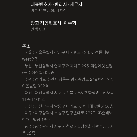
대표변호사·변리사·세무사
파산면책
법인회생
상가권리금
대여금반환
정관변경
이수학, 백상희, 서혁진
변경등기
무면허운전
무면허음주운전
12대중과실
광고 책임변호사: 이수학
면책공고
음주뺑소니
12대중과실교통사고
LSD
PCP
산재신청
손해배상
특허등록
XTC
산재불승인
상표등록
주소
· 서울 : 서울특별시 강남구 테헤란로 420, KT선릉타워
손해배상청구소송
가루쟁이
권리금손해배상
West 9층
· 부산 : 부산광역시 연제구 거제대로 295, 덕암에셋빌딩
디자인등록
장해등급
BM특허
손해배상내용증명
(구 주성산빌딩) 7층
손해배상소송
후리베이스
1인법인설립
대여금소송
· 수원 : 경기도 수원시 영통구 광교중앙로 248번길 7-7,
이음빌딩 802호
법인설립
본점이전등기
산재형사소송
임원변경등기
· 대전 : 대전광역시 서구 둔산북로 56, 한화생명둔산사옥
11층 1101호
해외등록
· 인천 : 인천광역시 남동구 미래로 7, 현대해상빌딩 10층
!!강간고소,민사소송,합의대행,카촬고소,성추행고소,유사성행
· 대구 : 대구광역시 수성구 달구벌대로 2397, KB손해보
험대구빌딩 18층
위,형사고소,성추행합의,성폭행민사,준강간고소
· 광주 : 광주광역시 서구 시청로 30, 삼성화재광주상무사
#명쾌한 상담,#냉철한 판단,#친절함,#이해하기 쉬워요,#든든한
옥 15층