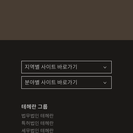
MDMA
무혐의
상표침해
합의조력
기소유예
디자인침해
영업비밀침해
정기자문
계약서
특허등록
상표등록
프랜차이즈
공정거래
교통사고
뺑소니
12대중과실
엔터테인먼트
영업비밀침해
사망사고
음주뺑소니
폭행/협박
공무집행방해죄
성범죄신상공개
공중밀집장소추행
지식재산소송
검사출신형사변호사
마약기소유예
이혼위자료
이혼시재산분할
세무기장
절세상담
개인회생자격조회
개인회생수임료
명도소송
임대차보증금
법인설립
법인주소이전
PCT특허
테헤란 그룹
디자인등록
저작권침해
특허분쟁
사기죄
법무법인 테헤란
카메라등이용촬영죄
미성년자성범죄
마약소지죄
특허법인 테헤란
마약형량
이혼승소사례
조정이혼
법인세
종합소득세
세무법인 테헤란