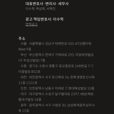
대표변호사·변리사·세무사
파산면책
법인회생
상가권리금
대여금반환
정관변경
이수학, 백상희, 서혁진
변경등기
무면허운전
무면허음주운전
12대중과실
광고 책임변호사: 이수학
면책공고
음주뺑소니
12대중과실교통사고
LSD
PCP
산재신청
손해배상
특허등록
XTC
산재불승인
상표등록
주소
· 서울 : 서울특별시 강남구 테헤란로 420, KT선릉타워
손해배상청구소송
가루쟁이
권리금손해배상
West 9층
· 부산 : 부산광역시 연제구 거제대로 295, 덕암에셋빌딩
디자인등록
장해등급
BM특허
손해배상내용증명
(구 주성산빌딩) 7층
손해배상소송
후리베이스
1인법인설립
대여금소송
· 수원 : 경기도 수원시 영통구 광교중앙로 248번길 7-7,
이음빌딩 802호
법인설립
본점이전등기
산재형사소송
임원변경등기
· 대전 : 대전광역시 서구 둔산북로 56, 한화생명둔산사옥
11층 1101호
해외등록
· 인천 : 인천광역시 남동구 미래로 7, 현대해상빌딩 10층
!!강간고소,민사소송,합의대행,카촬고소,성추행고소,유사성행
· 대구 : 대구광역시 수성구 달구벌대로 2397, KB손해보
험대구빌딩 18층
위,형사고소,성추행합의,성폭행민사,준강간고소
· 광주 : 광주광역시 서구 시청로 30, 삼성화재광주상무사
#명쾌한 상담,#냉철한 판단,#친절함,#이해하기 쉬워요,#든든한
옥 15층