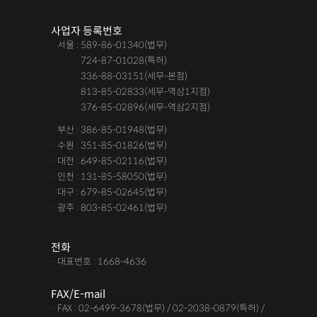
조력자로 느껴졌어요, #꼼꼼한 상담, #자세한 답변이였어요,#담
사업자 등록번호
당자가 친절해요,#소통이 잘돼요 ,#명확한 설명,#쉽고 친절한 상
· 서울 : 589-86-01340(법무)
담, #따뜻한 말투, #주말상담이 가능했어요,#전문성이 느껴져요,
· 서울 :
724-87-01028(특허)
#상담절차가 체계적이에요, #친절함,#냉철한 판단, #이야기를 잘
· 서울 :
336-88-03151(세무-본점)
· 서울 :
813-85-02833(세무-역삼1지점)
경청해주세요, #쉽게 설명해주세요, #답답함이 해소됐어요, #명
· 서울 :
376-85-02896(세무-역삼2지점)
쾌한 답변, #따뜻한 말투,#요구사항을 잘 들어줘요, #따뜻한 상
· 부산 : 386-85-01948(법무)
담,#
· 수원 : 351-85-01826(법무)
· 대전 : 649-85-02116(법무)
12대중과실
12대중과실
F4비자음주운전
test
· 인천 : 131-85-58050(법무)
가수금증자
가족관계등록부창설
강제경매
강제집행
· 대구 : 679-85-02645(법무)
· 광주 : 803-85-02461(법무)
강제추행 무혐의
건물철거소송
계약갱신거절
계약갱신거절청구권
고객후기
고령자교통사고
전화
· 대표번호 : 1668-4636
고의 교통사고
공기업음주운전
공사대금내용증명
FAX/E-mail
공사대금소송
공사대금소송소장
공사대금지급명령
· FAX : 02-6499-3678(법무) / 02-2038-0879(특허) /