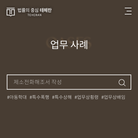
CASES
업무 사례
아동학대
특수폭행
특수상해
업무상횡령
업무상배임
뺑소니
성매매
필로폰
12대중과실
대마초
카촬죄
강제추행
기소유예
중상해
강간
던지기
사망사고
집행유예
무면허운전
아청법
케타민
특허침해