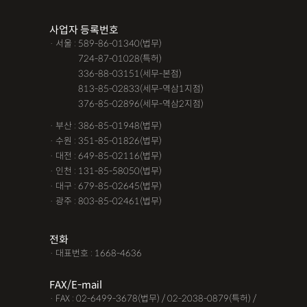
조력자로 느껴졌어요, #꼼꼼한 상담, #자세한 답변이였어요,#담
사업자 등록번호
당자가 친절해요,#소통이 잘돼요 ,#명확한 설명,#쉽고 친절한 상
· 서울 : 589-86-01340(법무)
담, #따뜻한 말투, #주말상담이 가능했어요,#전문성이 느껴져요,
· 서울 :
724-87-01028(특허)
#상담절차가 체계적이에요, #친절함,#냉철한 판단, #이야기를 잘
· 서울 :
336-88-03151(세무-본점)
· 서울 :
813-85-02833(세무-역삼1지점)
경청해주세요, #쉽게 설명해주세요, #답답함이 해소됐어요, #명
· 서울 :
376-85-02896(세무-역삼2지점)
쾌한 답변, #따뜻한 말투,#요구사항을 잘 들어줘요, #따뜻한 상
· 부산 : 386-85-01948(법무)
담,#
· 수원 : 351-85-01826(법무)
· 대전 : 649-85-02116(법무)
12대중과실
12대중과실
F4비자음주운전
test
· 인천 : 131-85-58050(법무)
가수금증자
가족관계등록부창설
강제경매
강제집행
· 대구 : 679-85-02645(법무)
· 광주 : 803-85-02461(법무)
강제추행 무혐의
건물철거소송
계약갱신거절
계약갱신거절청구권
고객후기
고령자교통사고
전화
· 대표번호 : 1668-4636
고의 교통사고
공기업음주운전
공사대금내용증명
FAX/E-mail
공사대금소송
공사대금소송소장
공사대금지급명령
· FAX : 02-6499-3678(법무) / 02-2038-0879(특허) /