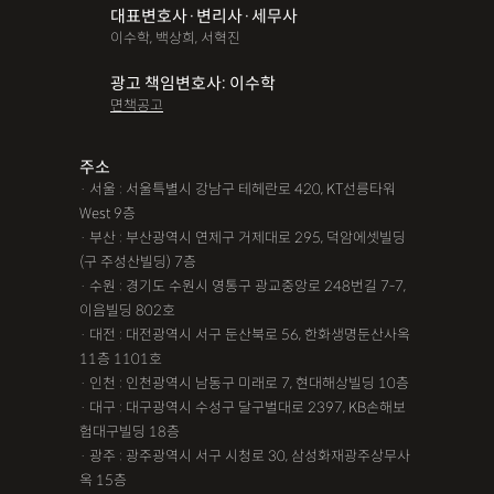
대표변호사·변리사·세무사
파산면책
법인회생
상가권리금
대여금반환
정관변경
이수학, 백상희, 서혁진
변경등기
무면허운전
무면허음주운전
12대중과실
광고 책임변호사: 이수학
면책공고
음주뺑소니
12대중과실교통사고
LSD
PCP
산재신청
손해배상
특허등록
XTC
산재불승인
상표등록
주소
· 서울 : 서울특별시 강남구 테헤란로 420, KT선릉타워
손해배상청구소송
가루쟁이
권리금손해배상
West 9층
· 부산 : 부산광역시 연제구 거제대로 295, 덕암에셋빌딩
디자인등록
장해등급
BM특허
손해배상내용증명
(구 주성산빌딩) 7층
손해배상소송
후리베이스
1인법인설립
대여금소송
· 수원 : 경기도 수원시 영통구 광교중앙로 248번길 7-7,
이음빌딩 802호
법인설립
본점이전등기
산재형사소송
임원변경등기
· 대전 : 대전광역시 서구 둔산북로 56, 한화생명둔산사옥
11층 1101호
해외등록
· 인천 : 인천광역시 남동구 미래로 7, 현대해상빌딩 10층
!!강간고소,민사소송,합의대행,카촬고소,성추행고소,유사성행
· 대구 : 대구광역시 수성구 달구벌대로 2397, KB손해보
험대구빌딩 18층
위,형사고소,성추행합의,성폭행민사,준강간고소
· 광주 : 광주광역시 서구 시청로 30, 삼성화재광주상무사
#명쾌한 상담,#냉철한 판단,#친절함,#이해하기 쉬워요,#든든한
옥 15층