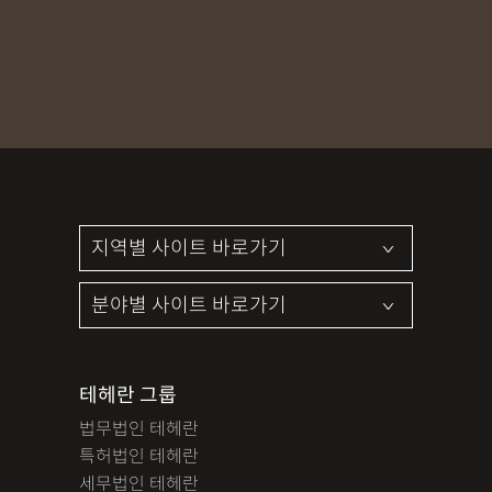
MDMA
무혐의
상표침해
합의조력
기소유예
디자인침해
영업비밀침해
정기자문
계약서
특허등록
상표등록
프랜차이즈
공정거래
교통사고
뺑소니
12대중과실
엔터테인먼트
영업비밀침해
사망사고
음주뺑소니
폭행/협박
공무집행방해죄
성범죄신상공개
공중밀집장소추행
지식재산소송
검사출신형사변호사
마약기소유예
이혼위자료
이혼시재산분할
세무기장
절세상담
개인회생자격조회
개인회생수임료
명도소송
임대차보증금
법인설립
법인주소이전
PCT특허
테헤란 그룹
디자인등록
저작권침해
특허분쟁
사기죄
법무법인 테헤란
카메라등이용촬영죄
미성년자성범죄
마약소지죄
특허법인 테헤란
마약형량
이혼승소사례
조정이혼
법인세
종합소득세
세무법인 테헤란