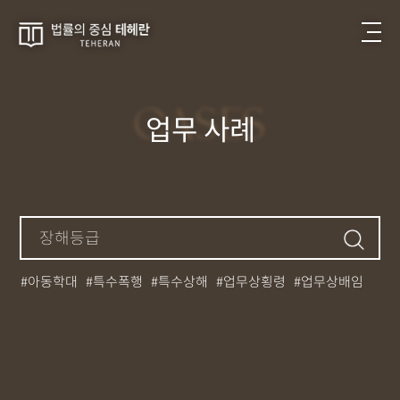
CASES
업무 사례
아동학대
특수폭행
특수상해
업무상횡령
업무상배임
뺑소니
성매매
필로폰
12대중과실
대마초
카촬죄
강제추행
기소유예
중상해
강간
던지기
사망사고
집행유예
무면허운전
아청법
케타민
특허침해