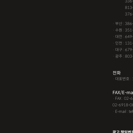
· 서울 :
336
건물철거소송
계약갱신
· 서울 :
813
· 서울 :
376
고령자교통사고
고의 
· 부산 : 38
공사대금내용증명
공사
· 수원 : 35
· 대전 : 64
공사대금지급명령
공사
· 인천 : 13
교통사고 보험금
교통사
· 대구 : 67
· 광주 : 80
교통사고처리특례법위반
근저당권말소
기타
김
전화
· 대표번호 : 
노인교통사고
대구음주
FAX/E-ma
대여금소송소장
대여금
· FAX : 02
02-6918-0
딥페이크소지
딥페이크
· E-mail : t
딥페이크판매
마약소지
명도변호사
몰카
못
광고 책임변