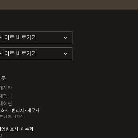
집장소추행
지식재산소송
약기소유예
이혼위자료
이혼시재산분할
개인회생자격조회
개인회생수임료
법인설립
법인주소이전
PCT특허
특허분쟁
사기죄
카메라등이용촬영죄
지죄
마약형량
이혼승소사례
조정이혼
파산면책
법인회생
상가권리금
그룹
테헤란
변경등기
무면허운전
무면허음주운전
테헤란
12대중과실교통사고
LSD
PCP
테헤란
호사·변리사·세무사
특허등록
XTC
산재불승인
상표등록
 백상희, 서혁진
쟁이
권리금손해배상
디자인등록
책임변호사: 이수학
고
해배상내용증명
손해배상소송
후리베이스