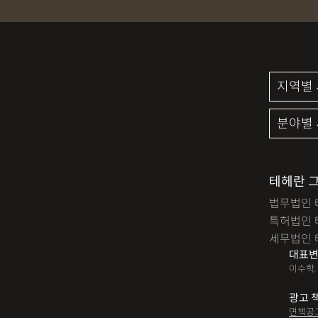
성범죄신상공개
공중밀
검사출신형사변호사
마
세무기장
절세상담
명도소송
임대차보증금
디자인등록
저작권침해
미성년자성범죄
마약소
법인세
종합소득세
테헤란 
법무법인 
대여금반환
정관변경
특허법인 
12대중과실
음주뺑소니
세무법인 
대표변
산재신청
손해배상
이수학,
손해배상청구소송
가루
광고 
면책공
장해등급
BM특허
손