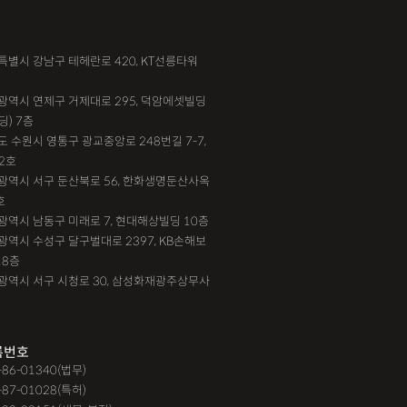
송
법인설립
본점이전등기
산재형사소송
서울특별시 강남구 테헤란로 420, KT선릉타워
대행,카촬고소,성추행고소,유사성행위,형사고소,
부산광역시 연제구 거제대로 295, 덕암에셋빌딩
딩) 7층
강간고소
기도 수원시 영통구 광교중앙로 248번길 7-7,
단,#친절함,#이해하기 쉬워요,#든든한 조력자로
2호
대전광역시 서구 둔산북로 56, 한화생명둔산사옥
 #자세한 답변이였어요,#담당자가 친절해요,#소
호
#쉽고 친절한 상담, #따뜻한 말투, #주말상담이
인천광역시 남동구 미래로 7, 현대해상빌딩 10층
요, #상담절차가 체계적이에요, #친절함,#냉
대구광역시 수성구 달구벌대로 2397, KB손해보
18층
경청해주세요, #쉽게 설명해주세요, #답답함이 해
광주광역시 서구 시청로 30, 삼성화재광주상무사
따뜻한 말투,#요구사항을 잘 들어줘요, #따뜻한
실
F4비자음주운전
test
가수금증자
록번호
9-86-01340(법무)
제경매
강제집행
강제추행 무혐의
-87-01028(특허)