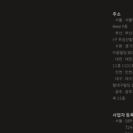
1인법인설립
대여금소
주소
· 서울 : 
임원변경등기
해외등록
West 9층
!!강간고소,민사소송,합의
· 부산 : 
(구 주성산빌
성추행합의,성폭행민사,준
· 수원 : 경
#명쾌한 상담,#냉철한 판
이음빌딩 80
· 대전 : 
느껴졌어요, #꼼꼼한 상담,
11층 1101
통이 잘돼요 ,#명확한 설명,
· 인천 : 
가능했어요,#전문성이 느껴져
· 대구 : 
험대구빌딩 
철한 판단, #이야기를 잘 
· 광주 : 
소됐어요, #명쾌한 답변, #
옥 15층
상담,#
12대중과실
12대중과
사업자 등
· 서울 : 58
가족관계등록부창설
강
· 서울 :
724