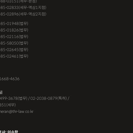
-88-03151(세무-본점)
거절
계약갱신거절청구권
고객후기
-85-02833(세무-역삼1지점)
-85-02896(세무-역삼2지점)
교통사고
공기업음주운전
6-85-01948(법무)
대금소송
공사대금소송소장
1-85-01826(법무)
9-85-02116(법무)
대금청구소송
관내이전
관외이전
1-85-58050(법무)
고가해자
교통사고무죄
9-85-02645(법무)
3-85-02461(법무)
교통사고피해자
구서연 변호사
유정 변호사
김해음주운전변호사
1668-4636
운전변호사
대여금내용증명
il
지급명령
도주치상
딥페이크구매
-6499-3678(법무) / 02-2038-0879(특허) /
851(세무)
시청
딥페이크유포
딥페이크제작
eheran@thr-law.co.kr
맥주음주단속
면허취소이의신청
받은돈
무면허운전
무면허운전
호사: 이수학