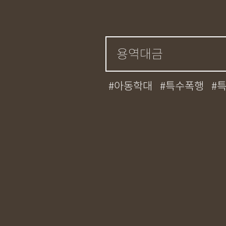
아동학대
특수폭행
성매매
필로폰
12대
기소유예
중상해
강
무면허운전
아청법
상표침해
합의조력
정기자문
계약서
특
교통사고
뺑소니
12
사망사고
음주뺑소니