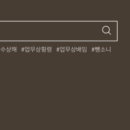
특수상해
업무상횡령
업무상배임
뺑소니
중과실
대마초
카촬죄
강제추행
간
던지기
사망사고
집행유예
케타민
특허침해
MDMA
무혐의
기소유예
디자인침해
영업비밀침해
허등록
상표등록
프랜차이즈
공정거래
대중과실
엔터테인먼트
영업비밀침해
폭행/협박
공무집행방해죄