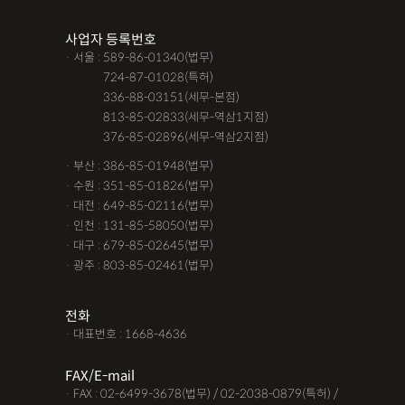
조력자로 느껴졌어요, #꼼꼼한 상담, #자세한 답변이였어요,#담
사업자 등록번호
당자가 친절해요,#소통이 잘돼요 ,#명확한 설명,#쉽고 친절한 상
· 서울 : 589-86-01340(법무)
담, #따뜻한 말투, #주말상담이 가능했어요,#전문성이 느껴져요,
· 서울 :
724-87-01028(특허)
#상담절차가 체계적이에요, #친절함,#냉철한 판단, #이야기를 잘
· 서울 :
336-88-03151(세무-본점)
· 서울 :
813-85-02833(세무-역삼1지점)
경청해주세요, #쉽게 설명해주세요, #답답함이 해소됐어요, #명
· 서울 :
376-85-02896(세무-역삼2지점)
쾌한 답변, #따뜻한 말투,#요구사항을 잘 들어줘요, #따뜻한 상
· 부산 : 386-85-01948(법무)
담,#
· 수원 : 351-85-01826(법무)
· 대전 : 649-85-02116(법무)
12대중과실
12대중과실
F4비자음주운전
test
· 인천 : 131-85-58050(법무)
가수금증자
가족관계등록부창설
강제경매
강제집행
· 대구 : 679-85-02645(법무)
· 광주 : 803-85-02461(법무)
강제추행 무혐의
건물철거소송
계약갱신거절
계약갱신거절청구권
고객후기
고령자교통사고
전화
· 대표번호 : 1668-4636
고의 교통사고
공기업음주운전
공사대금내용증명
FAX/E-mail
공사대금소송
공사대금소송소장
공사대금지급명령
· FAX : 02-6499-3678(법무) / 02-2038-0879(특허) /