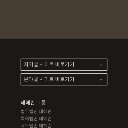
MDMA
무혐의
상표침해
합의조력
기소유예
디자인침해
영업비밀침해
정기자문
계약서
특허등록
상표등록
프랜차이즈
공정거래
교통사고
뺑소니
12대중과실
엔터테인먼트
영업비밀침해
사망사고
음주뺑소니
폭행/협박
공무집행방해죄
성범죄신상공개
공중밀집장소추행
지식재산소송
검사출신형사변호사
마약기소유예
이혼위자료
이혼시재산분할
세무기장
절세상담
개인회생자격조회
개인회생수임료
명도소송
임대차보증금
법인설립
법인주소이전
PCT특허
테헤란 그룹
디자인등록
저작권침해
특허분쟁
사기죄
법무법인 테헤란
카메라등이용촬영죄
미성년자성범죄
마약소지죄
특허법인 테헤란
마약형량
이혼승소사례
조정이혼
법인세
종합소득세
세무법인 테헤란