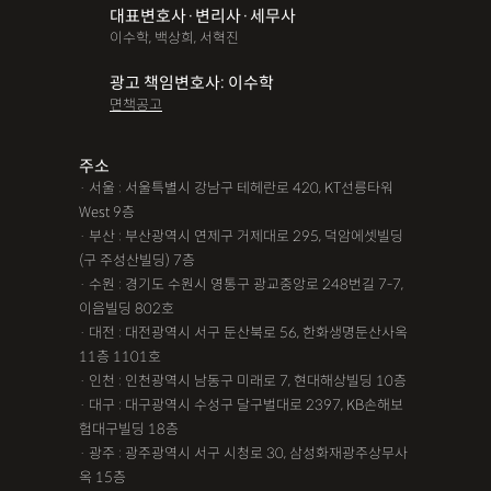
대표변호사·변리사·세무사
파산면책
법인회생
상가권리금
대여금반환
정관변경
이수학, 백상희, 서혁진
변경등기
무면허운전
무면허음주운전
12대중과실
광고 책임변호사: 이수학
면책공고
음주뺑소니
12대중과실교통사고
LSD
PCP
산재신청
손해배상
특허등록
XTC
산재불승인
상표등록
주소
· 서울 : 서울특별시 강남구 테헤란로 420, KT선릉타워
손해배상청구소송
가루쟁이
권리금손해배상
West 9층
· 부산 : 부산광역시 연제구 거제대로 295, 덕암에셋빌딩
디자인등록
장해등급
BM특허
손해배상내용증명
(구 주성산빌딩) 7층
손해배상소송
후리베이스
1인법인설립
대여금소송
· 수원 : 경기도 수원시 영통구 광교중앙로 248번길 7-7,
이음빌딩 802호
법인설립
본점이전등기
산재형사소송
임원변경등기
· 대전 : 대전광역시 서구 둔산북로 56, 한화생명둔산사옥
11층 1101호
해외등록
· 인천 : 인천광역시 남동구 미래로 7, 현대해상빌딩 10층
!!강간고소,민사소송,합의대행,카촬고소,성추행고소,유사성행
· 대구 : 대구광역시 수성구 달구벌대로 2397, KB손해보
험대구빌딩 18층
위,형사고소,성추행합의,성폭행민사,준강간고소
· 광주 : 광주광역시 서구 시청로 30, 삼성화재광주상무사
#명쾌한 상담,#냉철한 판단,#친절함,#이해하기 쉬워요,#든든한
옥 15층