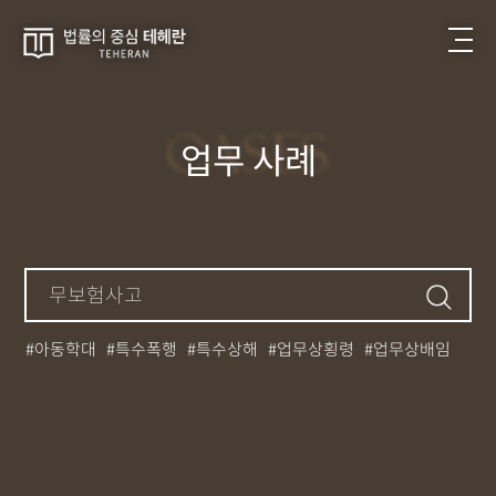
CASES
업무 사례
아동학대
특수폭행
특수상해
업무상횡령
업무상배임
뺑소니
성매매
필로폰
12대중과실
대마초
카촬죄
강제추행
기소유예
중상해
강간
던지기
사망사고
집행유예
무면허운전
아청법
케타민
특허침해