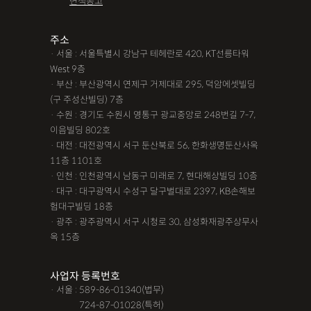
면책공고
주소
· 서울 : 서울특별시 강남구 테헤란로 420, KT선릉타워
West 9층
· 부산 : 부산광역시 연제구 거제대로 295, 덕암에셋빌딩
(구 주성산빌딩) 7층
· 수원 : 경기도 수원시 영통구 광교중앙로 248번길 7-7,
이음빌딩 802호
· 대전 : 대전광역시 서구 둔산북로 56, 한화생명둔산사옥
11층 1101호
· 인천 : 인천광역시 남동구 미래로 7, 현대해상빌딩 10층
· 대구 : 대구광역시 수성구 달구벌대로 2397, KB손해보
험대구빌딩 18층
· 광주 : 광주광역시 서구 시청로 30, 삼성화재광주상무사
옥 15층
사업자 등록번호
· 서울 : 589-86-01340(법무)
· 서울 :
724-87-01028(특허)