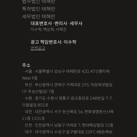
법무법인 테헤란
특허법인 테헤란
세무법인 테헤란
대표변호사·변리사·세무사
이수학, 백상희, 서혁진
광고 책임변호사: 이수학
면책공고
주소
· 서울 : 서울특별시 강남구 테헤란로 420, KT선릉타워
West 9층
· 부산 : 부산광역시 연제구 거제대로 295, 덕암에셋빌딩
(구 주성산빌딩) 7층
· 수원 : 경기도 수원시 영통구 광교중앙로 248번길 7-7,
이음빌딩 802호
· 대전 : 대전광역시 서구 둔산북로 56, 한화생명둔산사옥
11층 1101호
· 인천 : 인천광역시 남동구 미래로 7, 현대해상빌딩 10층
· 대구 : 대구광역시 수성구 달구벌대로 2397, KB손해보