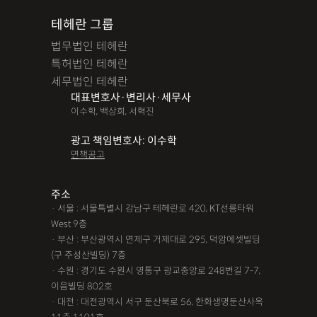
테헤란 그룹
법무법인 테헤란
특허법인 테헤란
세무법인 테헤란
대표변호사·변리사·세무사
이수학, 백상희, 서혁진
광고 책임변호사: 이수학
면책공고
주소
· 서울 : 서울특별시 강남구 테헤란로 420, KT선릉타워
West 9층
· 부산 : 부산광역시 연제구 거제대로 295, 덕암에셋빌딩
(구 주성산빌딩) 7층
· 수원 : 경기도 수원시 영통구 광교중앙로 248번길 7-7,
이음빌딩 802호
· 대전 : 대전광역시 서구 둔산북로 56, 한화생명둔산사옥