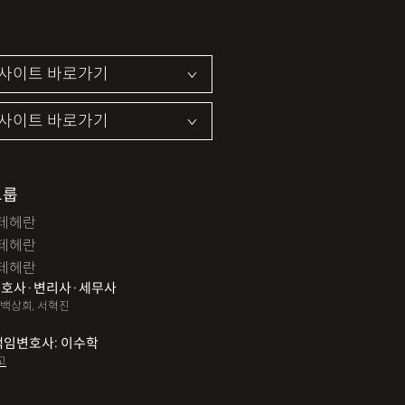
그룹
테헤란
테헤란
테헤란
호사·변리사·세무사
 백상희, 서혁진
책임변호사: 이수학
고