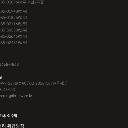
-85-02896(세무-역삼2지점)
6-85-01948(법무)
1-85-01826(법무)
9-85-02116(법무)
1-85-58050(법무)
9-85-02645(법무)
3-85-02461(법무)
1668-4863
il
-6499-3678(법무) / 02-2038-0879(특허) /
851(세무)
eheran@thr-law.co.kr
호사: 이수학
처리 취급방침