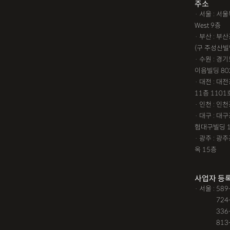
주소
· 서울 : 
West 9층
· 부산 : 
(구 주성산빌
· 수원 : 경
이음빌딩 80
· 대전 : 
11층 1101
· 인천 : 
· 대구 : 
험대구빌딩 
· 광주 : 
옥 15층
사업자 등
· 서울 : 58
· 서울 :
724
· 서울 :
336
· 서울 :
813