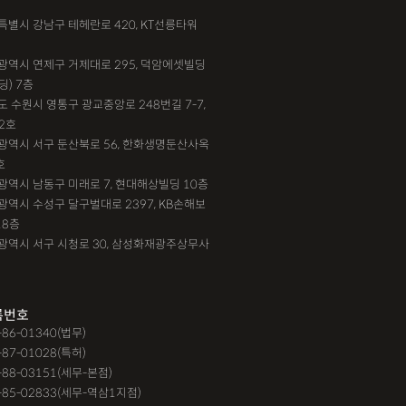
서울특별시 강남구 테헤란로 420, KT선릉타워
부산광역시 연제구 거제대로 295, 덕암에셋빌딩
딩) 7층
기도 수원시 영통구 광교중앙로 248번길 7-7,
2호
대전광역시 서구 둔산북로 56, 한화생명둔산사옥
호
인천광역시 남동구 미래로 7, 현대해상빌딩 10층
대구광역시 수성구 달구벌대로 2397, KB손해보
18층
광주광역시 서구 시청로 30, 삼성화재광주상무사
록번호
9-86-01340(법무)
-87-01028(특허)
-88-03151(세무-본점)
-85-02833(세무-역삼1지점)