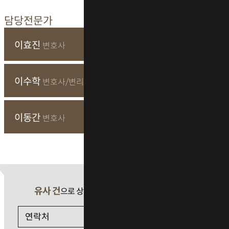
담당전문가
이효진
변호사
이수학
변호사/변리사
이동간
변호사
유사 건
으로 상담 필요 시