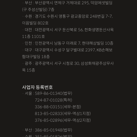
· 부산 : 부산광역시 연제구 거제대로 295, 덕암에셋빌딩
(구 주성산빌딩) 7층
· 수원 : 경기도 수원시 영통구 광교중앙로 248번길 7-7,
이음빌딩 802호
· 대전 : 대전광역시 서구 둔산북로 56, 한화생명둔산사옥
11층 1101호
· 인천 : 인천광역시 남동구 미래로 7, 현대해상빌딩 10층
· 대구 : 대구광역시 수성구 달구벌대로 2397, KB손해보
험대구빌딩 18층
· 광주 : 광주광역시 서구 시청로 30, 삼성화재광주상무사
옥 15층
사업자 등록번호
· 서울 : 589-86-01340(법무)
· 서울 :
724-87-01028(특허)
· 서울 :
336-88-03151(세무-본점)
· 서울 :
813-85-02833(세무-역삼1지점)
· 서울 :
376-85-02896(세무-역삼2지점)
· 부산 : 386-85-01948(법무)
· 수원 : 351-85-01826(법무)