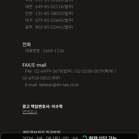
· 대전 : 649-85-02116(법무)
· 인천 : 131-85-58050(법무)
· 대구 : 679-85-02645(법무)
· 광주 : 803-85-02461(법무)
전화
· 대표번호 : 1668-1126
FAX/E-mail
· FAX : 02-6499-3678(법무) / 02-2038-0879(특허) /
02-6918-0851(세무)
· E-mail : teheran@thr-law.co.kr
광고 책임변호사: 이수학
면책공고
개인정보처리 취급방침
Copyright ⓒ 2022 테헤란. All rights reserved.
현재 상담 가능
2026
.
08
.
08
(토)
00
44
: