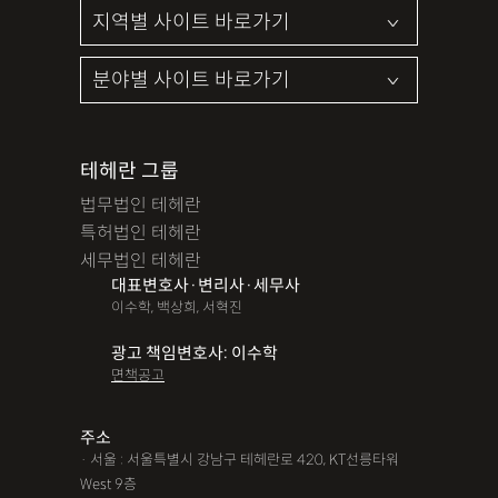
테헤란 그룹
법무법인 테헤란
특허법인 테헤란
세무법인 테헤란
대표변호사·변리사·세무사
이수학, 백상희, 서혁진
광고 책임변호사: 이수학
면책공고
주소
· 서울 : 서울특별시 강남구 테헤란로 420, KT선릉타워
West 9층