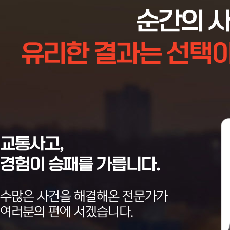
2026-08-08
보복운전
한OO
순간의 사
유리한 결과는 선택
2026-08-08
운전자보험 증권
노OO
2026-08-08
12대중과실
임OO
교통사고,
경험이 승패를 가릅니다.
2026-08-08
기타
유OO
수많은 사건을 해결해온 전문가가
여러분의 편에 서겠습니다.