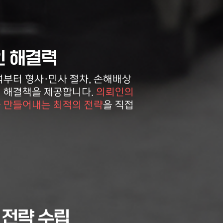
상담완료
 해결력
석부터 형사·민사 절차, 손해배상
 해결책을 제공합니다.
의뢰인의
분석
상담완료
 만들어내는 최적의 전략
을 직접
고
상담신청
조
춤 전략 수립
상담대기