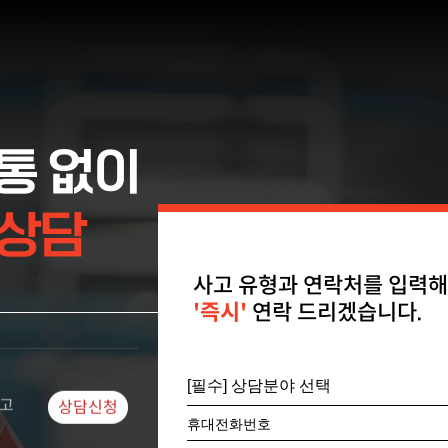
상담완료
분석
상담완료
통 없이
 상담
고
상담신청
사고 유형과 연락처를 입력해
'즉시'
연락 드리겠습니다.
조
상담대기
휴대전화번호