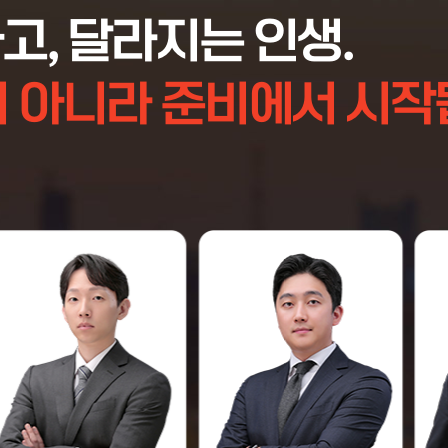
상담대기
고,
달라지는 인생.
이 아니라
준비에서 시작
분석
상담신청
상담신청
상담완료