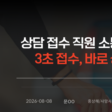
2026-08-08
기타
강OO
2026-08-08
운전자보험 증권
최OO
상담 접수 직원 소
3초 접수, 바로
2026-08-08
중상해/사망사
문OO
뺑소니/사고후미
2026-08-08
김OO
치