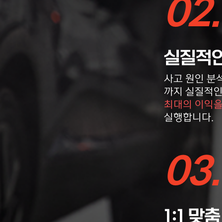
02.
2026-08-08
기타
강OO
실질적인
사고 원인 분
까지 실질적인
2026-08-08
운전자보험 증권
최OO
최대의 이익을
실행합니다.
03.
2026-08-08
중상해/사망사
문OO
뺑소니/사고후미
1:1 맞
2026-08-08
김OO
치