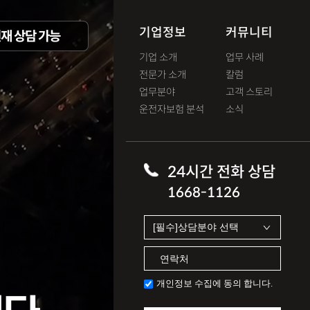
기업정보
커뮤니티
재 상담 가능
기업 소개
업무 사례
전문가 소개
칼럼
업무분야
고객 스토리
운전자보험 분석
소식
24시간 전화 상담
1668-1126
개인정보 수집에 동의 합니다.