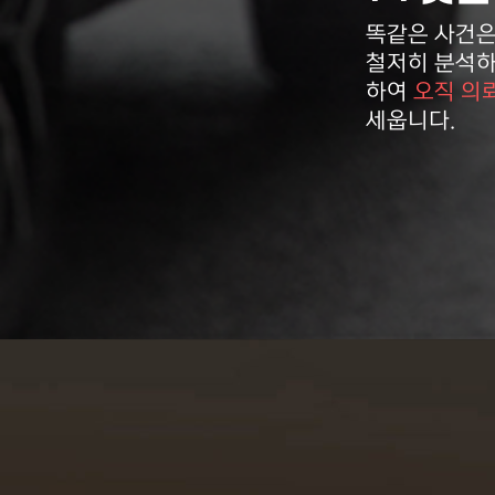
똑같은 사건은
철저히 분석하
하여
오직 의
2026-08-08
기타
조OO
세웁니다.
2026-08-08
12대중과실
정OO
2026-08-08
운전자보험 증권
정OO