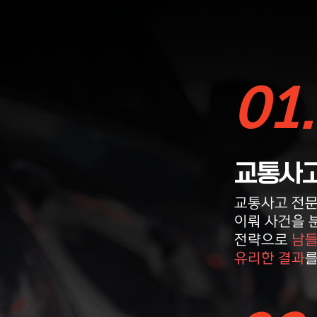
2026-08-08
운전자보험 증권
노OO
01.
2026-08-08
12대중과실
임OO
교통사고
교통사고 전문
2026-08-08
기타
유OO
이뤄 사건을 
전략으로
남들
유리한 결과
를
2026-08-08
보복운전
박OO