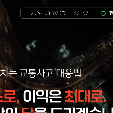
현
2026
.
08
.
07
(금)
23
:
57
놓치는 교통사고 대응법
로,
이익은
최대로.